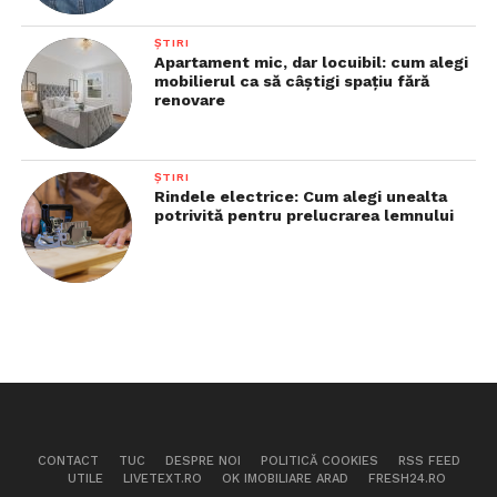
ȘTIRI
Apartament mic, dar locuibil: cum alegi
mobilierul ca să câștigi spațiu fără
renovare
ȘTIRI
Rindele electrice: Cum alegi unealta
potrivită pentru prelucrarea lemnului
CONTACT
TUC
DESPRE NOI
POLITICĂ COOKIES
RSS FEED
UTILE
LIVETEXT.RO
OK IMOBILIARE ARAD
FRESH24.RO