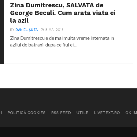
Zina Dumitrescu, SALVATA de
George Becali. Cum arata viata ei
la azil
BY
DANIEL ȘUTA
8 MAI 2016
Zina Dumitrescu e de mai multa vreme internata in
azilul de batrani, dupa ce fiul ei...
I
POLITICĂ COOKIES
RSS FEED
UTILE
LIVETEXT.RO
OK I