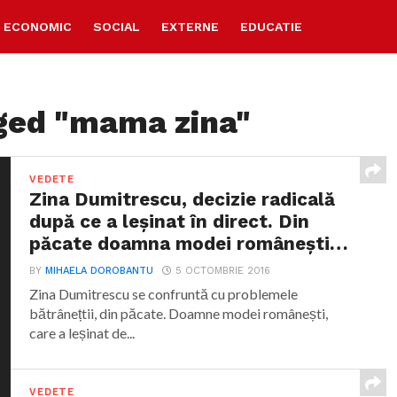
ECONOMIC
SOCIAL
EXTERNE
EDUCATIE
gged "mama zina"
VEDETE
Zina Dumitrescu, decizie radicală
după ce a leșinat în direct. Din
păcate doamna modei românești…
BY
MIHAELA DOROBANTU
5 OCTOMBRIE 2016
Zina Dumitrescu se confruntă cu problemele
bătrânețtii, din păcate. Doamne modei românești,
care a leșinat de...
VEDETE