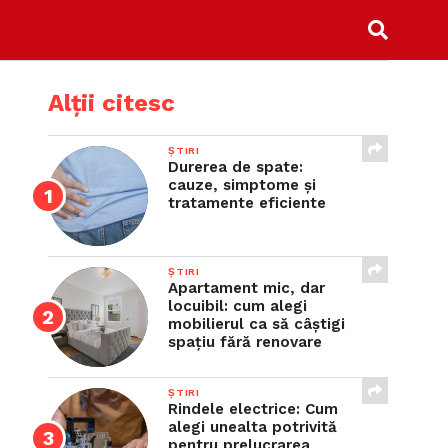
Alții citesc
ȘTIRI
Durerea de spate:
cauze, simptome și
tratamente eficiente
ȘTIRI
Apartament mic, dar
locuibil: cum alegi
mobilierul ca să câștigi
spațiu fără renovare
ȘTIRI
Rindele electrice: Cum
alegi unealta potrivită
pentru prelucrarea