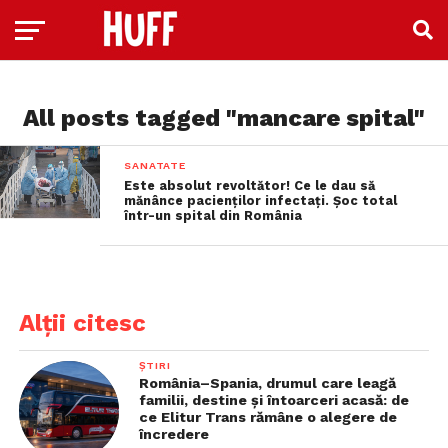
All posts tagged "mancare spital"
SANATATE
Este absolut revoltător! Ce le dau să
mănânce pacienților infectați. Șoc total
într-un spital din România
Alții citesc
ȘTIRI
România–Spania, drumul care leagă
familii, destine și întoarceri acasă: de
ce Elitur Trans rămâne o alegere de
încredere