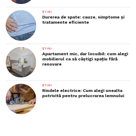
ȘTIRI
Durerea de spate: cauze, simptome și
tratamente eficiente
ȘTIRI
Apartament mic, dar locuibil: cum alegi
mobilierul ca să câștigi spațiu fără
renovare
ȘTIRI
Rindele electrice: Cum alegi unealta
potrivită pentru prelucrarea lemnului