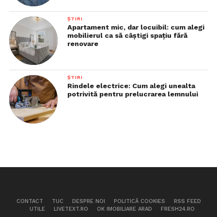
ȘTIRI
Apartament mic, dar locuibil: cum alegi
mobilierul ca să câștigi spațiu fără
renovare
ȘTIRI
Rindele electrice: Cum alegi unealta
potrivită pentru prelucrarea lemnului
CONTACT
TUC
DESPRE NOI
POLITICĂ COOKIES
RSS FEED
UTILE
LIVETEXT.RO
OK IMOBILIARE ARAD
FRESH24.RO