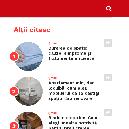
Alții citesc
ȘTIRI
Durerea de spate:
cauze, simptome și
tratamente eficiente
ȘTIRI
Apartament mic, dar
locuibil: cum alegi
mobilierul ca să câștigi
spațiu fără renovare
ȘTIRI
Rindele electrice: Cum
alegi unealta potrivită
pentru prelucrarea