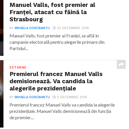
Manuel Valls, fost premier al
Franței, atacat cu făină la
Strasbourg
BY
MIHAELA DOROBANTU
22 DECEMBRIE 2016
Manuel Valls, fost premier al Franței, se află în
campanie electorală pentru alegerile primare din
Partidul...
EXTERNE
Premierul francez Manuel Valls
demisionează. Va candida la
alegerile prezidențiale
BY
MIHAELA DOROBANTU
5 DECEMBRIE 2016
Premierul francez Manuel Valls va candida la alegerile
prezidențiale. Manuel Valls demisionează din funcția
de premier....