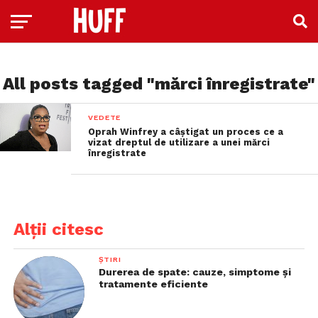
All posts tagged "mărci înregistrate"
VEDETE
Oprah Winfrey a câştigat un proces ce a
vizat dreptul de utilizare a unei mărci
înregistrate
Alții citesc
ȘTIRI
Durerea de spate: cauze, simptome și
tratamente eficiente