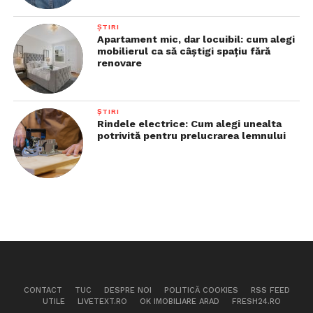
ȘTIRI
Apartament mic, dar locuibil: cum alegi
mobilierul ca să câștigi spațiu fără
renovare
ȘTIRI
Rindele electrice: Cum alegi unealta
potrivită pentru prelucrarea lemnului
CONTACT
TUC
DESPRE NOI
POLITICĂ COOKIES
RSS FEED
UTILE
LIVETEXT.RO
OK IMOBILIARE ARAD
FRESH24.RO