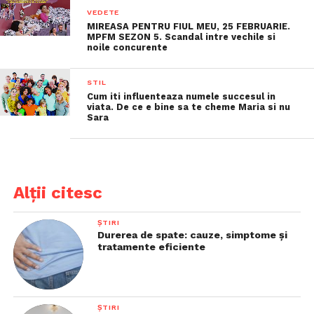
VEDETE
MIREASA PENTRU FIUL MEU, 25 FEBRUARIE.
MPFM SEZON 5. Scandal intre vechile si
noile concurente
STIL
Cum iti influenteaza numele succesul in
viata. De ce e bine sa te cheme Maria si nu
Sara
Alții citesc
ȘTIRI
Durerea de spate: cauze, simptome și
tratamente eficiente
ȘTIRI