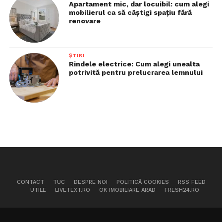
Apartament mic, dar locuibil: cum alegi
mobilierul ca să câștigi spațiu fără
renovare
ȘTIRI
Rindele electrice: Cum alegi unealta
potrivită pentru prelucrarea lemnului
CONTACT
TUC
DESPRE NOI
POLITICĂ COOKIES
RSS FEED
UTILE
LIVETEXT.RO
OK IMOBILIARE ARAD
FRESH24.RO