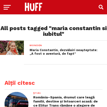
All posts tagged "maria constantin si
iubitul"
MONDEN
Maria Constantin, dezvăluiri neașteptate:
„A fost o aventură, de fapt”
Alții citesc
ȘTIRI
România–Spania, drumul care leagă
familii, destine și întoarceri acasă: de
ce Elitur Trans rămâne o alegere de