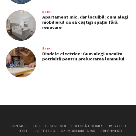
ȘTIRI
Apartament mic, dar locuibil: cum alegi
mobilierul ca să câștigi spațiu fără
renovare
ȘTIRI
Rindele electrice: Cum alegi unealta
potrivită pentru prelucrarea lemnului
CONTACT
TUC
DESPRE NOI
POLITICĂ COOKIES
RSS FEED
UTILE
LIVETEXT.RO
OK IMOBILIARE ARAD
FRESH24.RO