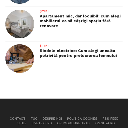
ȘTIRI
Apartament mic, dar locuibil: cum alegi
mobilierul ca să câștigi spațiu fără
renovare
ȘTIRI
Rindele electrice: Cum alegi unealta
potrivită pentru prelucrarea lemnului
CONTACT
TUC
DESPRE NOI
POLITICĂ COOKIES
RSS FEED
UTILE
LIVETEXT.RO
OK IMOBILIARE ARAD
FRESH24.RO