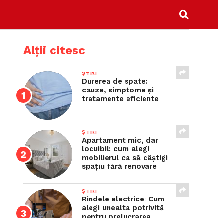
Alții citesc
ȘTIRI
Durerea de spate:
cauze, simptome și
tratamente eficiente
ȘTIRI
Apartament mic, dar
locuibil: cum alegi
mobilierul ca să câștigi
spațiu fără renovare
ȘTIRI
Rindele electrice: Cum
alegi unealta potrivită
pentru prelucrarea