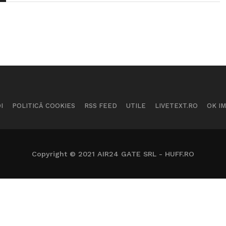
I
POLITICĂ COOKIES
RSS FEED
UTILE
LIVETEXT.RO
OK I
Copyright © 2021 AIR24 GATE SRL - HUFF.RO