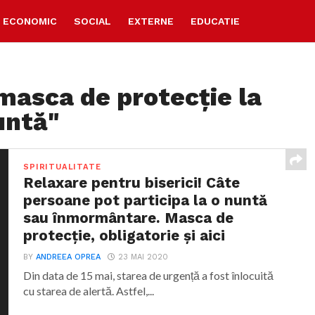
ECONOMIC
SOCIAL
EXTERNE
EDUCATIE
masca de protecție la
untă"
SPIRITUALITATE
Relaxare pentru biserici! Câte
persoane pot participa la o nuntă
sau înmormântare. Masca de
protecție, obligatorie și aici
BY
ANDREEA OPREA
23 MAI 2020
Din data de 15 mai, starea de urgență a fost înlocuită
cu starea de alertă. Astfel,...