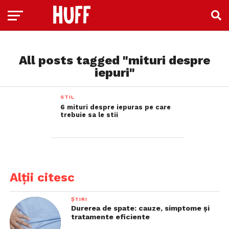
All posts tagged "mituri despre
iepuri"
STIL
6 mituri despre iepuras pe care
trebuie sa le stii
Alții citesc
ȘTIRI
Durerea de spate: cauze, simptome și
tratamente eficiente