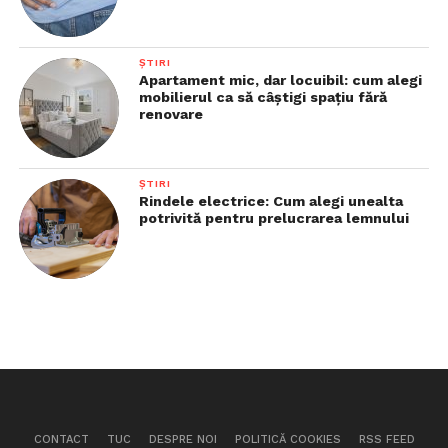
ȘTIRI
Apartament mic, dar locuibil: cum alegi
mobilierul ca să câștigi spațiu fără
renovare
ȘTIRI
Rindele electrice: Cum alegi unealta
potrivită pentru prelucrarea lemnului
CONTACT
TUC
DESPRE NOI
POLITICĂ COOKIES
RSS FEED