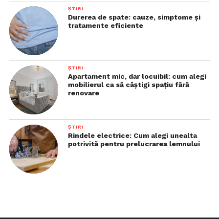
ȘTIRI
Durerea de spate: cauze, simptome și
tratamente eficiente
ȘTIRI
Apartament mic, dar locuibil: cum alegi
mobilierul ca să câștigi spațiu fără
renovare
ȘTIRI
Rindele electrice: Cum alegi unealta
potrivită pentru prelucrarea lemnului