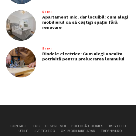
ȘTIRI
Apartament mic, dar locuibil: cum alegi
mobilierul ca să câștigi spațiu fără
renovare
ȘTIRI
Rindele electrice: Cum alegi unealta
potrivită pentru prelucrarea lemnului
CONTACT
TUC
DESPRE NOI
POLITICĂ COOKIES
RSS FEED
UTILE
LIVETEXT.RO
OK IMOBILIARE ARAD
FRESH24.RO