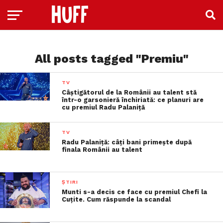
All posts tagged "Premiu"
TV
Câștigătorul de la Românii au talent stă
într-o garsonieră închiriată: ce planuri are
cu premiul Radu Palaniță
TV
Radu Palaniță: câți bani primește după
finala Românii au talent
ȘTIRI
Munti s-a decis ce face cu premiul Chefi la
Cuțite. Cum răspunde la scandal