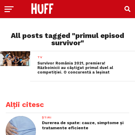
All posts tagged "primul episod
survivor"
TV
Survivor România 2021, premiera!
Războinicii au câștigat primul duel al
competiției. O concurentă a leșinat
Alții citesc
ȘTIRI
Durerea de spate: cauze, simptome și
tratamente eficiente