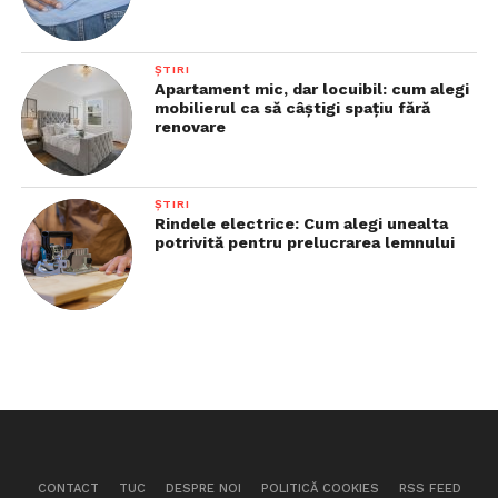
ȘTIRI
Apartament mic, dar locuibil: cum alegi
mobilierul ca să câștigi spațiu fără
renovare
ȘTIRI
Rindele electrice: Cum alegi unealta
potrivită pentru prelucrarea lemnului
CONTACT
TUC
DESPRE NOI
POLITICĂ COOKIES
RSS FEED