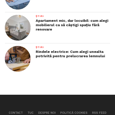
ȘTIRI
Apartament mic, dar locuibil: cum alegi
mobilierul ca să câștigi spațiu fără
renovare
ȘTIRI
Rindele electrice: Cum alegi unealta
potrivită pentru prelucrarea lemnului
CONTACT
TUC
DESPRE NOI
POLITICĂ COOKIES
RSS FEED