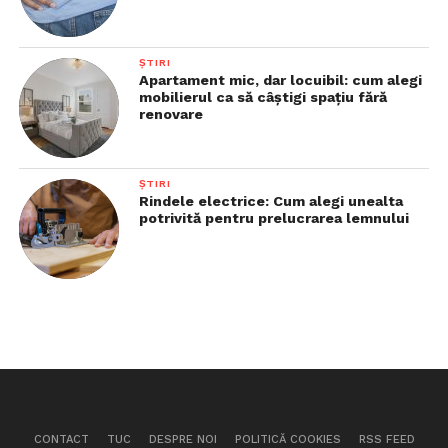
ȘTIRI
Apartament mic, dar locuibil: cum alegi
mobilierul ca să câștigi spațiu fără
renovare
ȘTIRI
Rindele electrice: Cum alegi unealta
potrivită pentru prelucrarea lemnului
CONTACT
TUC
DESPRE NOI
POLITICĂ COOKIES
RSS FEED