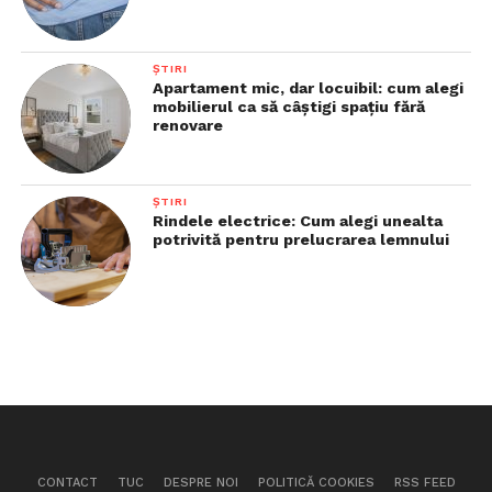
ȘTIRI
Apartament mic, dar locuibil: cum alegi
mobilierul ca să câștigi spațiu fără
renovare
ȘTIRI
Rindele electrice: Cum alegi unealta
potrivită pentru prelucrarea lemnului
CONTACT
TUC
DESPRE NOI
POLITICĂ COOKIES
RSS FEED