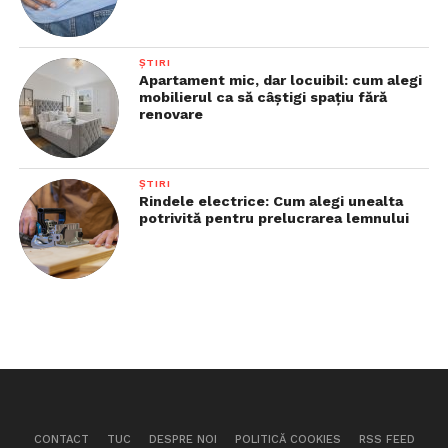
ȘTIRI
Apartament mic, dar locuibil: cum alegi
mobilierul ca să câștigi spațiu fără
renovare
ȘTIRI
Rindele electrice: Cum alegi unealta
potrivită pentru prelucrarea lemnului
CONTACT
TUC
DESPRE NOI
POLITICĂ COOKIES
RSS FEED