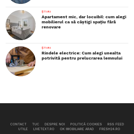
ȘTIRI
Apartament mic, dar locuibil: cum alegi
mobilierul ca să câștigi spațiu fără
renovare
ȘTIRI
Rindele electrice: Cum alegi unealta
potrivită pentru prelucrarea lemnului
CONTACT
TUC
DESPRE NOI
POLITICĂ COOKIES
RSS FEED
UTILE
LIVETEXT.RO
OK IMOBILIARE ARAD
FRESH24.RO