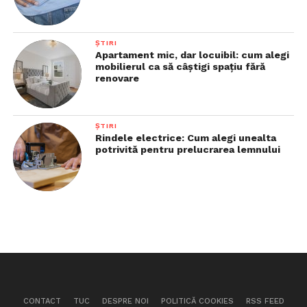
ȘTIRI
Apartament mic, dar locuibil: cum alegi
mobilierul ca să câștigi spațiu fără
renovare
ȘTIRI
Rindele electrice: Cum alegi unealta
potrivită pentru prelucrarea lemnului
CONTACT
TUC
DESPRE NOI
POLITICĂ COOKIES
RSS FEED