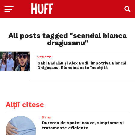
All posts tagged "scandal bianca
dragusanu"
VEDETE
Gabi Bădălău și Alex Bodi, împotriva Biancăi
Drăgușanu. Blondina este încolțită
Alții citesc
ȘTIRI
Durerea de spate: cauze, simptome și
tratamente eficiente