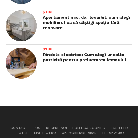
ȘTIRI
Apartament mic, dar locuibil: cum alegi
mobilierul ca să câștigi spațiu fără
renovare
ȘTIRI
Rindele electrice: Cum alegi unealta
potrivită pentru prelucrarea lemnului
CONTACT
TUC
DESPRE NOI
POLITICĂ COOKIES
RSS FEED
UTILE
LIVETEXT.RO
OK IMOBILIARE ARAD
FRESH24.RO