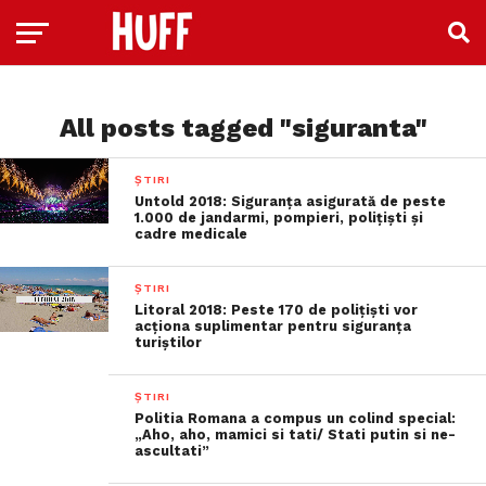
All posts tagged "siguranta"
ȘTIRI
Untold 2018: Siguranţa asigurată de peste
1.000 de jandarmi, pompieri, poliţişti şi
cadre medicale
ȘTIRI
Litoral 2018: Peste 170 de poliţişti vor
acţiona suplimentar pentru siguranţa
turiştilor
ȘTIRI
Politia Romana a compus un colind special:
„Aho, aho, mamici si tati/ Stati putin si ne-
ascultati”