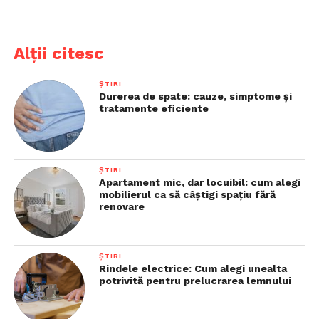
Alții citesc
ȘTIRI
Durerea de spate: cauze, simptome și
tratamente eficiente
ȘTIRI
Apartament mic, dar locuibil: cum alegi
mobilierul ca să câștigi spațiu fără
renovare
ȘTIRI
Rindele electrice: Cum alegi unealta
potrivită pentru prelucrarea lemnului