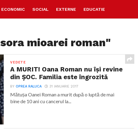
ECONOMIC
SOCIAL
EXTERNE
EDUCATIE
"sora mioarei roman"
VEDETE
A MURIT! Oana Roman nu își revine
din ȘOC. Familia este îngrozită
BY
OPREA RALUCA
31 IANUARIE 2017
Mătușa Oanei Roman a murit după o luptă de mai
bine de 10 ani cu cancerul la...