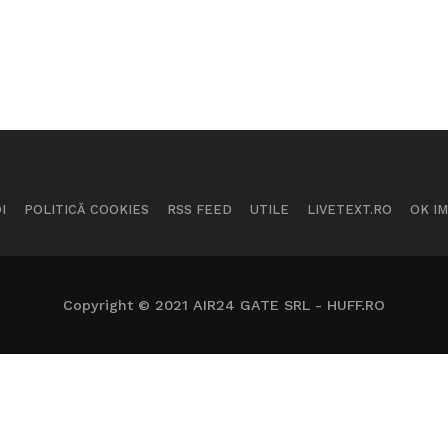
I
POLITICĂ COOKIES
RSS FEED
UTILE
LIVETEXT.RO
OK I
Copyright © 2021 AIR24 GATE SRL - HUFF.RO