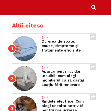
Alții citesc
ȘTIRI
Durerea de spate:
cauze, simptome și
tratamente eficiente
ȘTIRI
Apartament mic, dar
locuibil: cum alegi
mobilierul ca să câștigi
spațiu fără renovare
ȘTIRI
Rindele electrice: Cum
alegi unealta potrivită
pentru prelucrarea