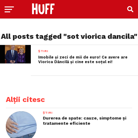
All posts tagged "sot viorica dancila"
ȘTIRI
Imobile și zeci de mii de euro! Ce avere are
Viorica Dăncilă și cine este soțul ei!
Alții citesc
ȘTIRI
Durerea de spate: cauze, simptome și
tratamente eficiente