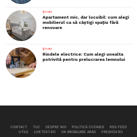
ȘTIRI
Apartament mic, dar locuibil: cum alegi
mobilierul ca să câștigi spațiu fără
renovare
ȘTIRI
Rindele electrice: Cum alegi unealta
potrivită pentru prelucrarea lemnului
CONTACT
TUC
DESPRE NOI
POLITICĂ COOKIES
RSS FEED
UTILE
LIVETEXT.RO
OK IMOBILIARE ARAD
FRESH24.RO