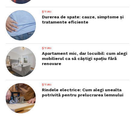
ȘTIRI
Durerea de spate: cauze, simptome și
tratamente eficiente
ȘTIRI
Apartament mic, dar locuibil: cum alegi
mobilierul ca să câștigi spațiu fără
renovare
ȘTIRI
Rindele electrice: Cum alegi unealta
potrivită pentru prelucrarea lemnului