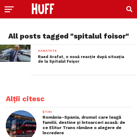
All posts tagged "spitalul foisor"
SANATATE
Raed Arafat, o nouă reacție după situația
de la Spitalul Foișor
Alții citesc
ȘTIRI
România–Spania, drumul care leagă
familii, destine și întoarceri acasă: de
ce Elitur Trans rămâne o alegere de
încredere