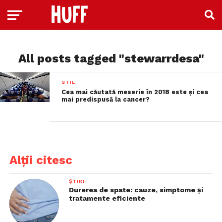
All posts tagged "stewarrdesa"
STIL
Cea mai căutată meserie în 2018 este și cea
mai predispusă la cancer?
Alții citesc
ȘTIRI
Durerea de spate: cauze, simptome și
tratamente eficiente