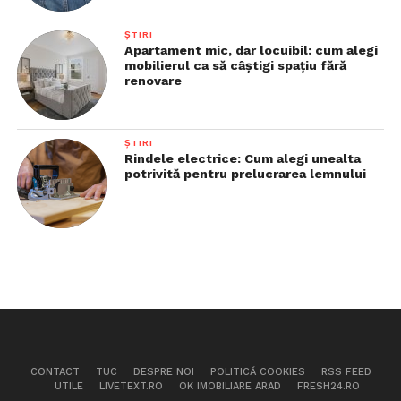
ȘTIRI
Apartament mic, dar locuibil: cum alegi
mobilierul ca să câștigi spațiu fără
renovare
ȘTIRI
Rindele electrice: Cum alegi unealta
potrivită pentru prelucrarea lemnului
CONTACT
TUC
DESPRE NOI
POLITICĂ COOKIES
RSS FEED
UTILE
LIVETEXT.RO
OK IMOBILIARE ARAD
FRESH24.RO