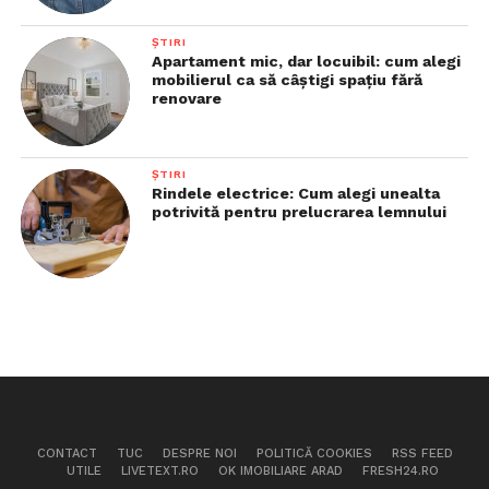
ȘTIRI
Apartament mic, dar locuibil: cum alegi
mobilierul ca să câștigi spațiu fără
renovare
ȘTIRI
Rindele electrice: Cum alegi unealta
potrivită pentru prelucrarea lemnului
CONTACT
TUC
DESPRE NOI
POLITICĂ COOKIES
RSS FEED
UTILE
LIVETEXT.RO
OK IMOBILIARE ARAD
FRESH24.RO