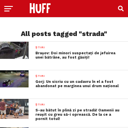
All posts tagged "strada"
ȘTIRI
Brașov: Doi minori suspectaţi de jefuirea
unei bătrâne, au fost găsiţi!
ȘTIRI
Gorj: Un sicriu cu un cadavru în el a fost
abandonat pe marginea unui drum național
ȘTIRI
S-au bătut în plină zi pe stradă! Oamenii au
reușit cu greu să-i oprească. De la ce a
pornit totul!