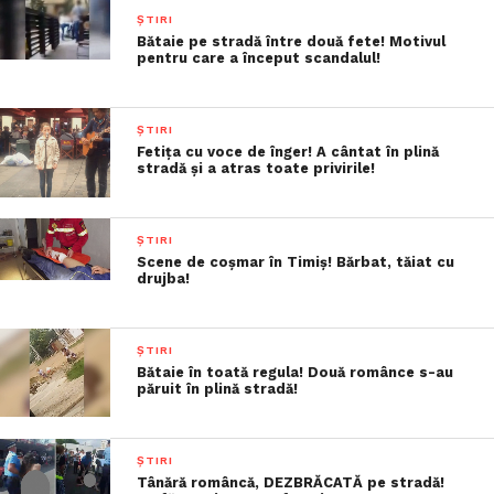
ȘTIRI
Bătaie pe stradă între două fete! Motivul
pentru care a început scandalul!
ȘTIRI
Fetița cu voce de înger! A cântat în plină
stradă și a atras toate privirile!
ȘTIRI
Scene de coșmar în Timiș! Bărbat, tăiat cu
drujba!
ȘTIRI
Bătaie în toată regula! Două românce s-au
păruit în plină stradă!
ȘTIRI
Tânără româncă, DEZBRĂCATĂ pe stradă!