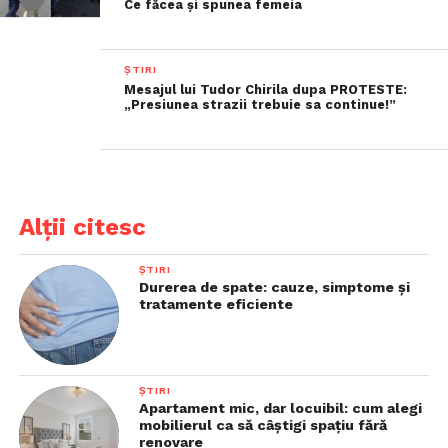
Ce făcea și spunea femeia
ȘTIRI
Mesajul lui Tudor Chirila dupa PROTESTE:
„Presiunea strazii trebuie sa continue!”
Alții citesc
ȘTIRI
Durerea de spate: cauze, simptome și
tratamente eficiente
ȘTIRI
Apartament mic, dar locuibil: cum alegi
mobilierul ca să câștigi spațiu fără
renovare