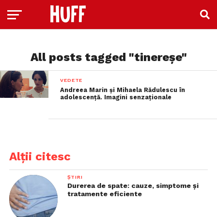
All posts tagged "tinereșe"
VEDETE
Andreea Marin și Mihaela Rădulescu în
adolescență. Imagini senzaționale
Alții citesc
ȘTIRI
Durerea de spate: cauze, simptome și
tratamente eficiente