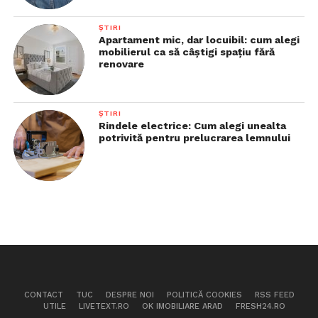
ȘTIRI
Apartament mic, dar locuibil: cum alegi
mobilierul ca să câștigi spațiu fără
renovare
ȘTIRI
Rindele electrice: Cum alegi unealta
potrivită pentru prelucrarea lemnului
CONTACT
TUC
DESPRE NOI
POLITICĂ COOKIES
RSS FEED
UTILE
LIVETEXT.RO
OK IMOBILIARE ARAD
FRESH24.RO