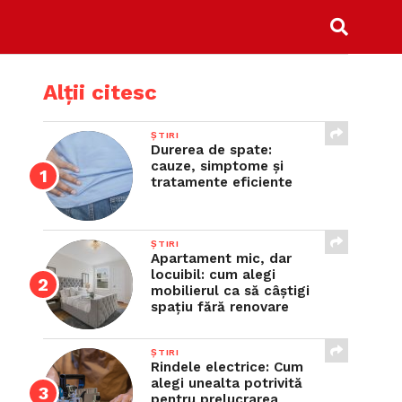
Alții citesc
ȘTIRI
Durerea de spate:
cauze, simptome și
tratamente eficiente
ȘTIRI
Apartament mic, dar
locuibil: cum alegi
mobilierul ca să câștigi
spațiu fără renovare
ȘTIRI
Rindele electrice: Cum
alegi unealta potrivită
pentru prelucrarea