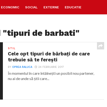
ECONOMIC
SOCIAL
EXTERNE
EDUCATIE
 "tipuri de barbati"
STIL
Cele opt tipuri de bărbați de care
trebuie să te ferești
BY
OPREA RALUCA
24 FEBRUARIE 2017
În momentul în care întâlnești un posibil nou partener,
nu ai de unde să știi care...