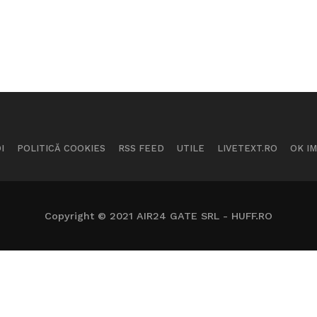
I
POLITICĂ COOKIES
RSS FEED
UTILE
LIVETEXT.RO
OK I
Copyright © 2021 AIR24 GATE SRL - HUFF.RO