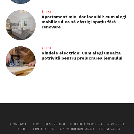
ȘTIRI
Apartament mic, dar locuibil: cum alegi
mobilierul ca să câștigi spațiu fără
renovare
ȘTIRI
Rindele electrice: Cum alegi unealta
potrivită pentru prelucrarea lemnului
CONTACT
TUC
DESPRE NOI
POLITICĂ COOKIES
RSS FEED
UTILE
LIVETEXT.RO
OK IMOBILIARE ARAD
FRESH24.RO