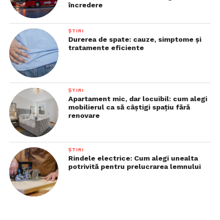
încredere
ȘTIRI
Durerea de spate: cauze, simptome și
tratamente eficiente
ȘTIRI
Apartament mic, dar locuibil: cum alegi
mobilierul ca să câștigi spațiu fără
renovare
ȘTIRI
Rindele electrice: Cum alegi unealta
potrivită pentru prelucrarea lemnului