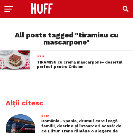
All posts tagged "tiramisu cu
mascarpone"
STIL
TIRAMISU cu cremă mascarpone- desertul
perfect pentru Crăciun
Alții citesc
ȘTIRI
România–Spania, drumul care leagă
familii, destine și întoarceri acasă: de
ce Elitur Trans rămâne o alegere de