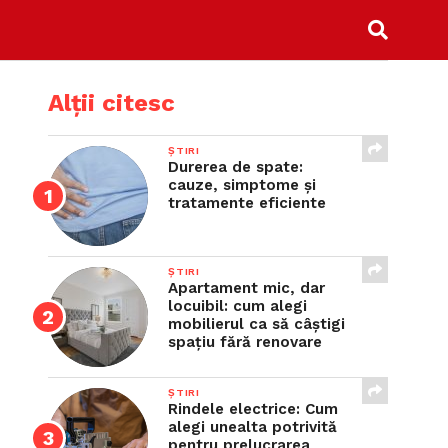
Alții citesc
ȘTIRI
Durerea de spate:
cauze, simptome și
tratamente eficiente
ȘTIRI
Apartament mic, dar
locuibil: cum alegi
mobilierul ca să câștigi
spațiu fără renovare
ȘTIRI
Rindele electrice: Cum
alegi unealta potrivită
pentru prelucrarea