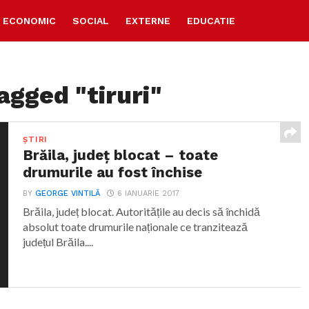
ECONOMIC
SOCIAL
EXTERNE
EDUCATIE
agged "tiruri"
ȘTIRI
Brăila, județ blocat – toate
drumurile au fost închise
BY
GEORGE VINTILĂ
6 IANUARIE 2017
Brăila, județ blocat. Autoritățile au decis să închidă
absolut toate drumurile naționale ce tranzitează
județul Brăila....