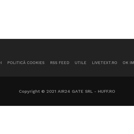
I
POLITICĂ COOKIES
RSS FEED
UTILE
LIVETEXT.RO
OK I
Copyright © 2021 AIR24 GATE SRL - HUFF.RO