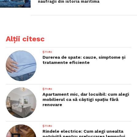
naufragii din istoria maritima
Alții citesc
ȘTIRI
Durerea de spate: cauze, simptome și
tratamente eficiente
ȘTIRI
Apartament mic, dar locuibil: cum alegi
mobilierul ca să câștigi spațiu fără
renovare
ȘTIRI
Rindele electrice: Cum alegi unealta
potrivită pentru prelucrarea lemnului