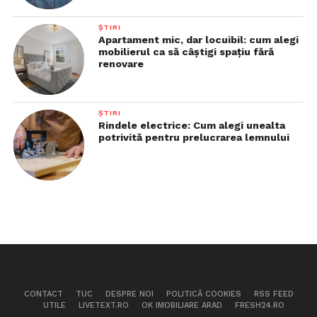
ȘTIRI
Apartament mic, dar locuibil: cum alegi
mobilierul ca să câștigi spațiu fără
renovare
ȘTIRI
Rindele electrice: Cum alegi unealta
potrivită pentru prelucrarea lemnului
CONTACT
TUC
DESPRE NOI
POLITICĂ COOKIES
RSS FEED
UTILE
LIVETEXT.RO
OK IMOBILIARE ARAD
FRESH24.RO