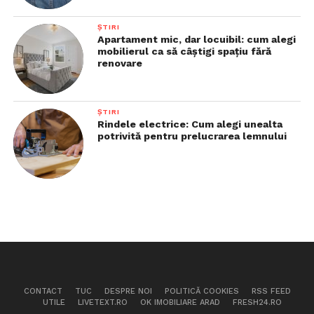
ȘTIRI
Apartament mic, dar locuibil: cum alegi
mobilierul ca să câștigi spațiu fără
renovare
ȘTIRI
Rindele electrice: Cum alegi unealta
potrivită pentru prelucrarea lemnului
CONTACT
TUC
DESPRE NOI
POLITICĂ COOKIES
RSS FEED
UTILE
LIVETEXT.RO
OK IMOBILIARE ARAD
FRESH24.RO