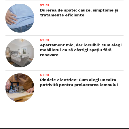
ȘTIRI
Durerea de spate: cauze, simptome și
tratamente eficiente
ȘTIRI
Apartament mic, dar locuibil: cum alegi
mobilierul ca să câștigi spațiu fără
renovare
ȘTIRI
Rindele electrice: Cum alegi unealta
potrivită pentru prelucrarea lemnului