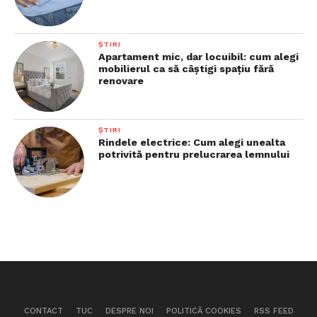
ȘTIRI
Apartament mic, dar locuibil: cum alegi
mobilierul ca să câștigi spațiu fără
renovare
ȘTIRI
Rindele electrice: Cum alegi unealta
potrivită pentru prelucrarea lemnului
CONTACT
TUC
DESPRE NOI
POLITICĂ COOKIES
RSS FEED