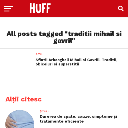
All posts tagged "traditii mihail si
gavril"
STIL
Sfintii Arhangheli Mihail si Gavriil. Traditii,
obiceiuri si superstitii
Alții citesc
ȘTIRI
Durerea de spate: cauze, simptome și
tratamente eficiente