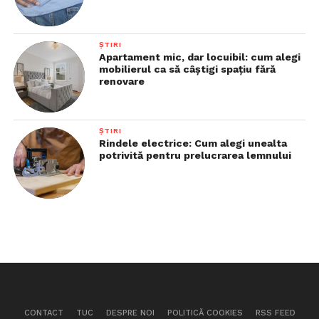
ȘTIRI
Apartament mic, dar locuibil: cum alegi
mobilierul ca să câștigi spațiu fără
renovare
ȘTIRI
Rindele electrice: Cum alegi unealta
potrivită pentru prelucrarea lemnului
CONTACT
TUC
DESPRE NOI
POLITICĂ COOKIES
RSS FEED