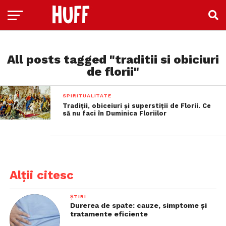
All posts tagged "traditii si obiciuri
de florii"
SPIRITUALITATE
Tradiții, obiceiuri și superstiții de Florii. Ce
să nu faci în Duminica Floriilor
Alții citesc
ȘTIRI
Durerea de spate: cauze, simptome și
tratamente eficiente