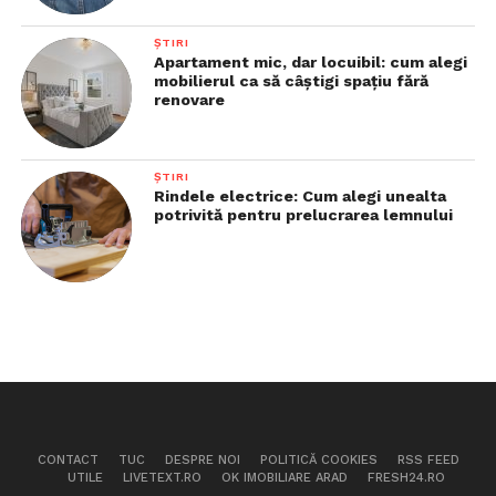
ȘTIRI
Apartament mic, dar locuibil: cum alegi
mobilierul ca să câștigi spațiu fără
renovare
ȘTIRI
Rindele electrice: Cum alegi unealta
potrivită pentru prelucrarea lemnului
CONTACT
TUC
DESPRE NOI
POLITICĂ COOKIES
RSS FEED
UTILE
LIVETEXT.RO
OK IMOBILIARE ARAD
FRESH24.RO