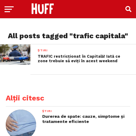
All posts tagged "trafic capitala"
ȘTIRI
TRAFIC restricţionat în Capitală! Iată ce
zone trebuie să eviţi în acest weekend
Alții citesc
ȘTIRI
Durerea de spate: cauze, simptome și
tratamente eficiente