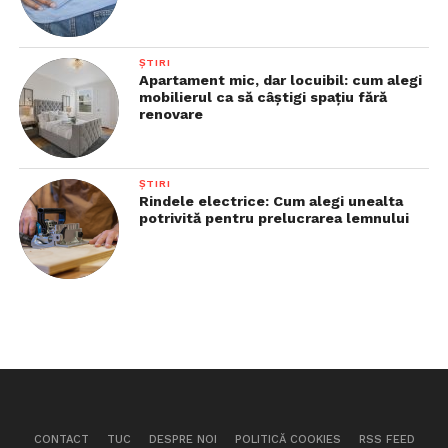
ȘTIRI
Apartament mic, dar locuibil: cum alegi
mobilierul ca să câștigi spațiu fără
renovare
ȘTIRI
Rindele electrice: Cum alegi unealta
potrivită pentru prelucrarea lemnului
CONTACT
TUC
DESPRE NOI
POLITICĂ COOKIES
RSS FEED