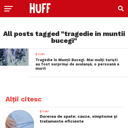
All posts tagged "tragedie in muntii
bucegi"
ȘTIRI
Tragedie în Munții Bucegi. Mai mulți turiști
au fost surprinși de avalanșă, o persoană a
murit
Alții citesc
ȘTIRI
Durerea de spate: cauze, simptome și
tratamente eficiente