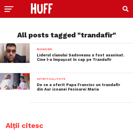
All posts tagged "trandafir"
MONDEN
Liderul clanului Sadoveanu a fost asasinat.
Cine l-a împușcat în cap pe Trandafir
SPIRITUALITATE
De ce a oferit Papa Francisc un trandafir
din Aur icoanei Fecioarei Maria
Alții citesc