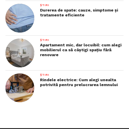
ȘTIRI
Durerea de spate: cauze, simptome și
tratamente eficiente
ȘTIRI
Apartament mic, dar locuibil: cum alegi
mobilierul ca să câștigi spațiu fără
renovare
ȘTIRI
Rindele electrice: Cum alegi unealta
potrivită pentru prelucrarea lemnului