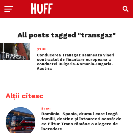
All posts tagged "transgaz"
ȘTIRI
Conducerea Transgaz semneaza vineri
contractul de finantare europeana a
conductei Bulgaria-Romania-Ungaria-
Austria
Alții citesc
ȘTIRI
România–Spania, drumul care leagă
familii, destine și întoarceri acasă: de
ce Elitur Trans rămâne o alegere de
încredere