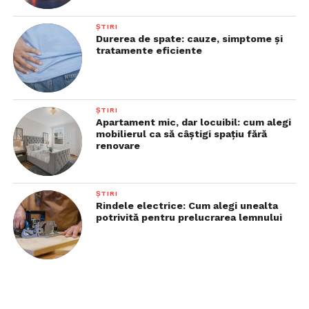
ȘTIRI
Durerea de spate: cauze, simptome și
tratamente eficiente
ȘTIRI
Apartament mic, dar locuibil: cum alegi
mobilierul ca să câștigi spațiu fără
renovare
ȘTIRI
Rindele electrice: Cum alegi unealta
potrivită pentru prelucrarea lemnului