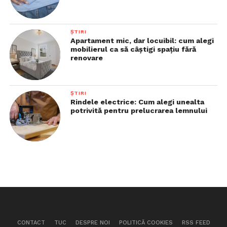
ȘTIRI
Apartament mic, dar locuibil: cum alegi
mobilierul ca să câștigi spațiu fără
renovare
ȘTIRI
Rindele electrice: Cum alegi unealta
potrivită pentru prelucrarea lemnului
CONTACT
TUC
DESPRE NOI
POLITICĂ COOKIES
RSS FEED