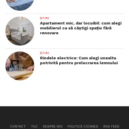
ȘTIRI
Apartament mic, dar locuibil: cum alegi
mobilierul ca să câștigi spațiu fără
renovare
ȘTIRI
Rindele electrice: Cum alegi unealta
potrivită pentru prelucrarea lemnului
CONTACT
TUC
DESPRE NOI
POLITICĂ COOKIES
RSS FEED