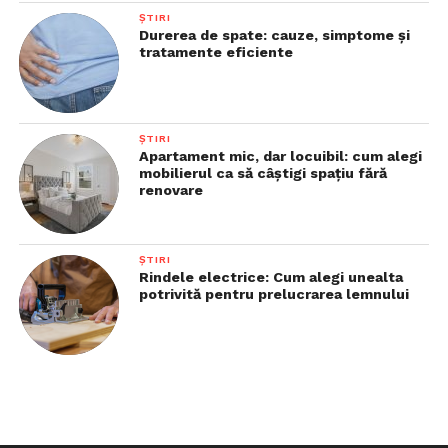
ȘTIRI
Durerea de spate: cauze, simptome și
tratamente eficiente
ȘTIRI
Apartament mic, dar locuibil: cum alegi
mobilierul ca să câștigi spațiu fără
renovare
ȘTIRI
Rindele electrice: Cum alegi unealta
potrivită pentru prelucrarea lemnului