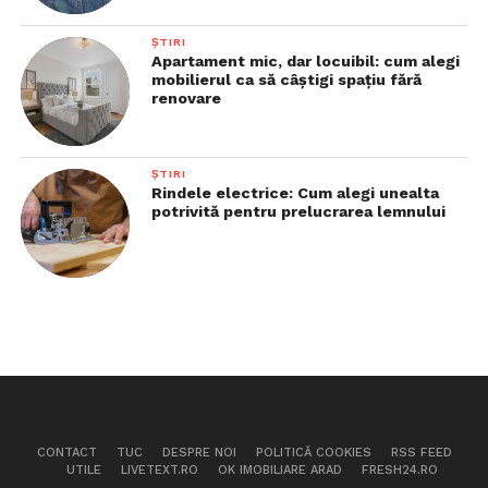
ȘTIRI
Apartament mic, dar locuibil: cum alegi
mobilierul ca să câștigi spațiu fără
renovare
ȘTIRI
Rindele electrice: Cum alegi unealta
potrivită pentru prelucrarea lemnului
CONTACT
TUC
DESPRE NOI
POLITICĂ COOKIES
RSS FEED
UTILE
LIVETEXT.RO
OK IMOBILIARE ARAD
FRESH24.RO