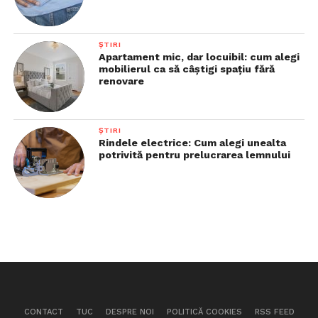
ȘTIRI
Apartament mic, dar locuibil: cum alegi
mobilierul ca să câștigi spațiu fără
renovare
ȘTIRI
Rindele electrice: Cum alegi unealta
potrivită pentru prelucrarea lemnului
CONTACT
TUC
DESPRE NOI
POLITICĂ COOKIES
RSS FEED